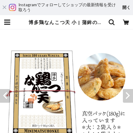
Instagramでフォローしてショップの最新情報を受け
開く
取ろう
博多鶏なんこつ天 小 | 蒲鉾の峰屋