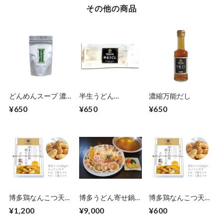
その他の商品
どんめんスープ 濃
半生うどん
濃縮万能だし
縮タイプ
300g(2〜3人前)
¥650
¥650
¥650
博多鶏なんこつ天チ
博多うどん寄せ鍋
博多鶏なんこつ天チ
ーズ入 大
３人前
ーズ入 小
¥1,200
¥9,000
¥600