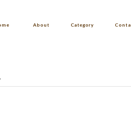
ome
About
Category
Conta
記