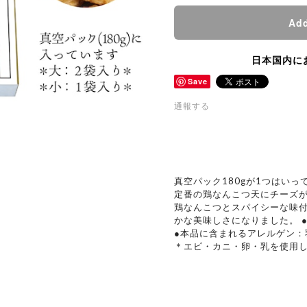
Add
日本国内に
Save
通報する
真空パック180gが1つはいっ
定番の鶏なんこつ天にチーズ
鶏なんこつとスパイシーな味
かな美味しさになりました。 
●本品に含まれるアレルゲン：
＊エビ・カニ・卵・乳を使用