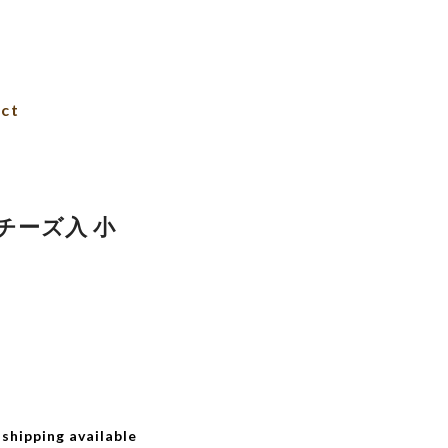
ct
チーズ入 小
 shipping available