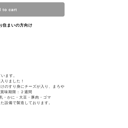
 to cart
お住まいの方向け
ています。
が入りました！
付けのすり身にチーズが入り、まろや
●賞味期限：２週間
乳・かに・大豆・豚肉・ゴマ
した設備で製造しております。