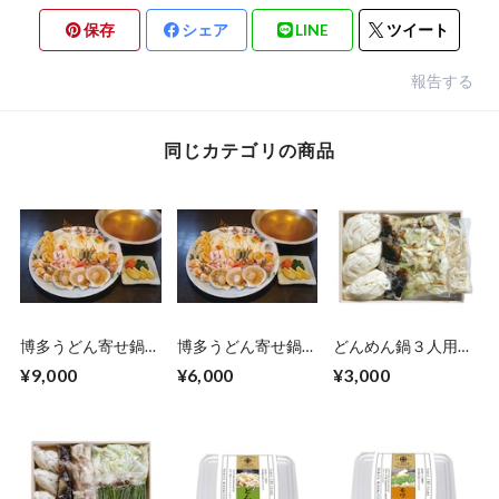
保存
シェア
LINE
ツイート
報告する
同じカテゴリの商品
博多うどん寄せ鍋
博多うどん寄せ鍋
どんめん鍋３人用
３人前
２人前
(化粧箱入り)
¥9,000
¥6,000
¥3,000