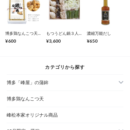
博多鶏なんこつ天
もつうどん鍋３人用
濃縮万能だし
小
(化粧箱入り)
¥600
¥3,600
¥650
カテゴリから探す
博多「峰屋」の蒲鉾
博多鶏なんこつ天
峰松本家オリジナル商品