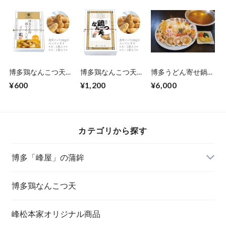
博多鶏なんこつ天チ
博多鶏なんこつ天
博多うどん寄せ鍋
ーズ入 小
大
２人前
¥600
¥1,200
¥6,000
カテゴリから探す
博多「峰屋」の蒲鉾
博多鶏なんこつ天
峰松本家オリジナル商品