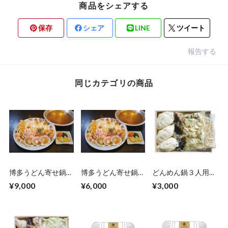
商品をシェアする
保存
シェア
LINE
ツイート
報告する
同じカテゴリの商品
博多うどん寄せ鍋
博多うどん寄せ鍋
どんめん鍋３人用
３人前
２人前
(化粧箱入り)
¥9,000
¥6,000
¥3,000